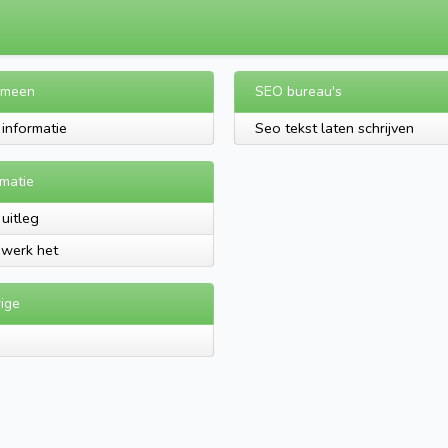
emeen
SEO bureau's
informatie
Seo tekst laten schrijven
rmatie
uitleg
werk het
ige