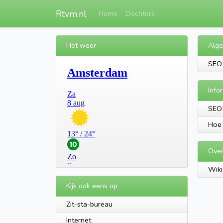
Rtvm.nl
Home
Dochters
Het weer
Alg
SEO 
Info
SEO 
Hoe 
Over
Wiki
Kijk ook eens op
Zit-sta-bureau
Internet